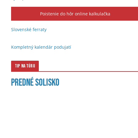
Poistenie do hôr online kalkulačka
Slovenské ferraty
Kompletný kalendár podujatí
Tip na túru
Predné Solisko