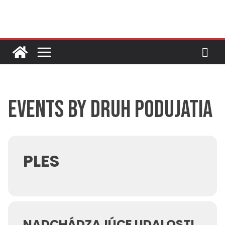
Skip
to
content
Events by Druh podujatia
PLES
NADCHÁDZAJÚCE UDALOSTI