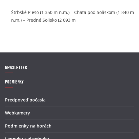
Štrbské Pleso (1 350 m n.m.) – Chata pod Soliskom (1 840 m
n.m.) – Predné Solisko (2 093 m
Newsletter
Podmienky
Predpoveď počasia
Webkamery
Podmienky na horách
Lanovky a zjazdovky