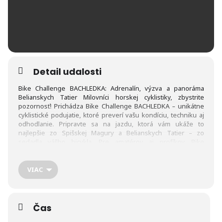
Detail udalosti
Bike Challenge BACHLEDKA: Adrenalín, výzva a panoráma
Belianskych Tatier Milovníci horskej cyklistiky, zbystrite
pozornosť! Prichádza Bike Challenge BACHLEDKA – unikátne
cyklistické podujatie, ktoré preverí vašu kondíciu, techniku aj
odhodlanie. Pripravte sa na jazdu, ktorá vám ukáže to
najlepšie zo Spišskej Magury a Belianskych Tatier – zo
sedadla vášho bicykla. Pre amatérov aj profíkov. Bike
Challenge je otvorený pre všetkých – od nadšených hobby
cyklistov až po skúsených pretekárov. Súťaží sa v disciplíne
cross-country (XC) – Point to Point, a to na dvoch trasách: 16
VIAC
km – ideálna pre menej skúsených či mladších účastníkov 43
km – výzva pre tých, ktorí sa neboja dlhších technických
úsekov a strmších výšľapov Trasy vedú nádherným a
rozmanitým terénom. Lesné cesty, horské chodníky,
Čas
dynamické zjazdy i technické stúpania – to všetko vytvára