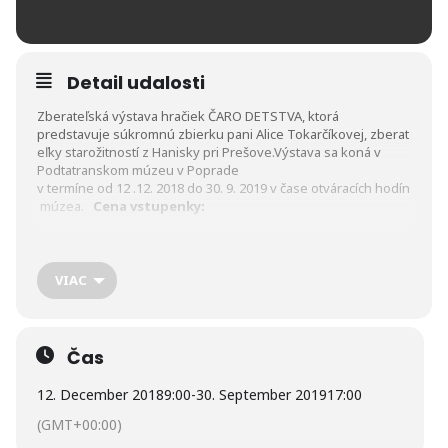
Detail udalosti
Zberateľská výstava hračiek ČARO DETSTVA, ktorá
predstavuje súkromnú zbierku pani Alice Tokarčíkovej, zberat
eľky starožitností z Hanisky pri Prešove.Výstava sa koná v
Podtatranskom múzeu v Poprade
v termíne od 12 .12. 2018 do 30. 9. 2019 v čase otváracích hodín
múzea.
Cena vstupenky:
dospelá osoba: 2,00 €,
VIAC
dieťa/študent/dôchodca/ZŤP: 1,00 €.
Info: 052/ 772 19 24
Čas
12. December 2018
9:00
-
30. September 2019
17:00
(GMT+00:00)