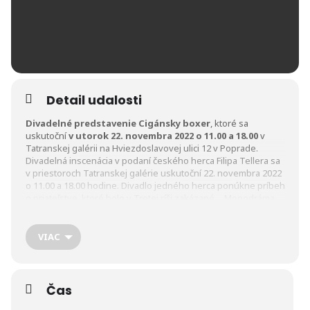
Detail udalosti
Divadelné predstavenie Cigánsky boxer
, ktoré sa
uskutoční
v utorok 22. novembra 2022 o 11.00 a
18.00
v
Tatranskej galérii na Hviezdoslavovej ulici 12 v Poprade.
Divadelná inscenácia v podaní českého herca Filipa Tellera sa
v priestoroch Tatranskej galérie uskutoční 22. novembra 2022
o 11.00 a 18.00 hodine. Divadlo jedného herca ponúkne príbeh
o priateľstve, ktoré bolo v Tretej ríši zakázané… Monodráma
vychádza zo života boxerskej hviezdy Johanna Wilhelma
Trollmanna, zvaného Rukeli, ktorý sa v roku 1933 stal
majstrom Nemecka v poloťažkej váhe. Medzi súpermi vynikal
VIAC
svojím neobvyklým, tanečným boxerským štýlom a silnou
charizmou. Titul mu však bol neskôr kvôli jeho rómskemu
pôvodu odobraný. Posledný zápas absolvoval s odfarbenými
blond vlasmi a napudrovanou tvárou ako karikatúra
Čas
„árijského“ boxera. Po vypuknutí druhej svetovej vojny bol