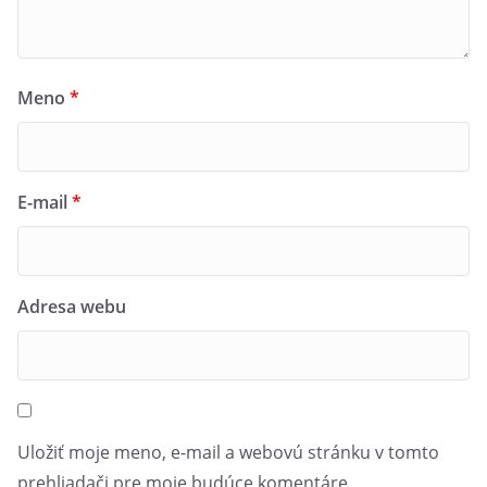
Meno
*
E-mail
*
Adresa webu
Uložiť moje meno, e-mail a webovú stránku v tomto
prehliadači pre moje budúce komentáre.