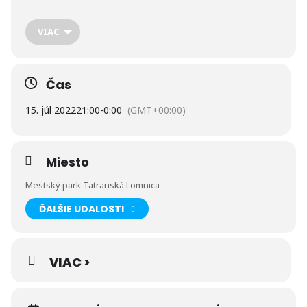
VIAC
Čas
15. júl 2022
21:00
-
0:00
(GMT+00:00)
Miesto
Podujatie je realizované s finančnou podporou Ministerstva
dopravy a výstavby Slovenskej republiky.
Mestský park Tatranská Lomnica
ĎALŠIE UDALOSTI
VIAC >