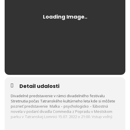
Detail udalosti
Divadelné predstavenie v rámci divadelného festivalu
Stretnutia počas Tatranského kultúrneho leta kde si môžete
pozrieť predstavenie Malka – psychologicko – ľúbostná
novela v podaní divadla Commedia z Popradu v Mestskom
parku v Tatranskej Lomnici 15.07. 2022 o 21:00. Vstup voľný.