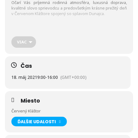
Očarí Vás príjemná rodinná atmosféra, luxusná doprava,
kvalitné slovo sprievodcu a predovšetkým krásne prežitý deň
v Červenom Kláštore spojený so splavom Dunajca.
Výlet sa uskutoční 18.5.2021 so zrazom o 9:00 z Tatranskej
Lomnice.
VIAC
Program výletu: splav rieky Dunajec na plti, Kláštor
Kartuziánov a stredoveká lekáreň mnícha Cypriána. Cena
zájazdu je 15 eur / osoba.
Čas
Pozn.: cena zahŕňa autobusovú dopravu a delegáta, cena
nezahŕňa platené vstupy a minimálny počet je 7 prihlásených
18. máj 2021
9:00
-
16:00
(GMT+00:00)
účastníkov.
Miesto
Červený Kláštor
ĎALŠIE UDALOSTI