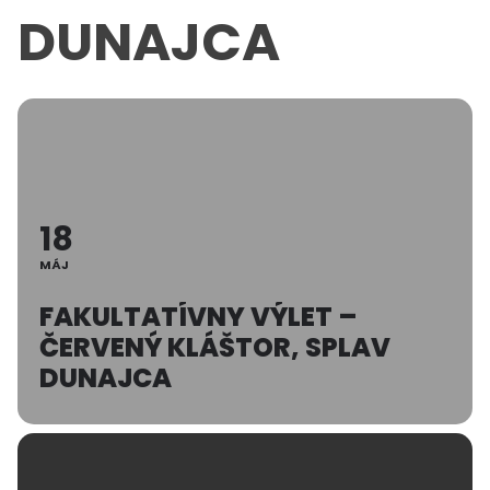
DUNAJCA
18
MÁJ
FAKULTATÍVNY VÝLET –
ČERVENÝ KLÁŠTOR, SPLAV
DUNAJCA