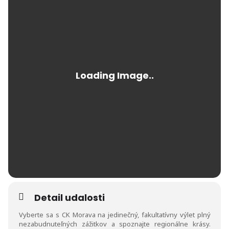
Detail udalosti
Vyberte sa s CK Morava na jedinečný, fakultatívny výlet plný
nezabudnuteľných zážitkov a spoznajte regionálne krásy.