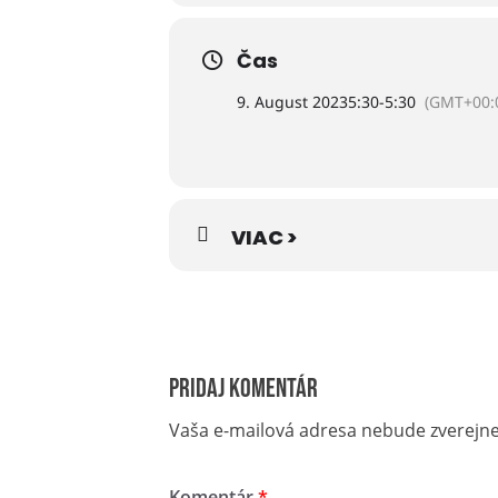
Kontakt: doprava@ckmorava.sk, 09
Čas
9. August 2023
5:30
-
5:30
(GMT+00:
VIAC >
Pridaj komentár
Vaša e-mailová adresa nebude zverejn
Komentár
*