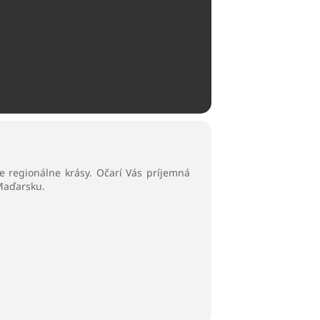
e regionálne krásy. Očarí Vás príjemná
 Maďarsku.
je 12 prihlásených účastníkov.