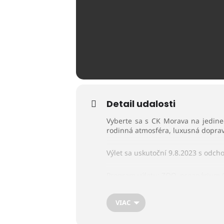
Detail udalosti
Vyberte sa s CK Morava na jedineč
rodinná atmosféra, luxusná doprav
Výlet sa uskutoční 9.8.2023 s odch
Program výletu: ZOO, oceanárium (
Cena zájazdu je 46 eur / osoba.
VIAC
Pozn.: cena zahŕňa autobusovú dop