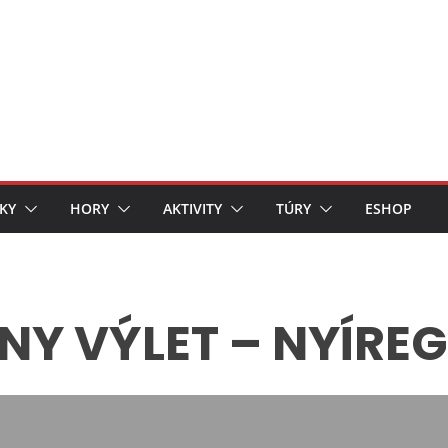
KY
HORY
AKTIVITY
TÚRY
ESHOP
NY VÝLET – NYÍRE