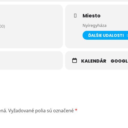
11 901 757.
Miesto
Nyíregyháza
00)
ĎALŠIE UDALOSTI
KALENDÁR
GOOGL
ená.
Vyžadované polia sú označené
*