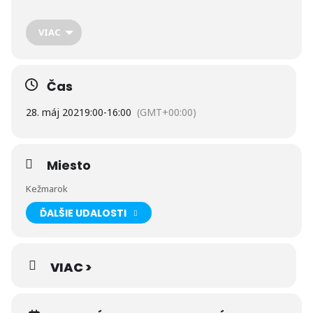
galéria L.Medňanského, Múzeum fotooptiky J.M.Petzvala v
Sp.Belej. Cena zájazdu je 14 eur / osoba.
Pozn.: cena zahŕňa
autobusovú dopravu a delegáta, cena nezahŕňa platené vstupy a
VIAC
minimálny počet je 7 prihlásených účastníkov.
Čas
28. máj 2021
9:00
-
16:00
(GMT+00:00)
Miesto
Kežmarok
ĎALŠIE UDALOSTI
VIAC >