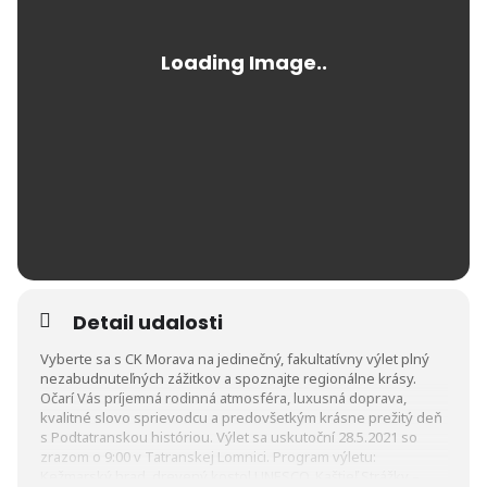
Detail udalosti
Vyberte sa s CK Morava na jedinečný, fakultatívny výlet plný
nezabudnuteľných zážitkov a spoznajte regionálne krásy.
Očarí Vás príjemná rodinná atmosféra, luxusná doprava,
kvalitné slovo sprievodcu a predovšetkým krásne prežitý deň
s Podtatranskou históriou. Výlet sa uskutoční 28.5.2021 so
zrazom o 9:00 v Tatranskej Lomnici. Program výletu:
Kežmarský hrad, drevený kostol UNESCO, Kaštieľ Strážky –