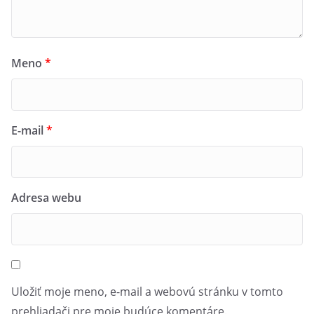
Meno
*
E-mail
*
Adresa webu
Uložiť moje meno, e-mail a webovú stránku v tomto
prehliadači pre moje budúce komentáre.