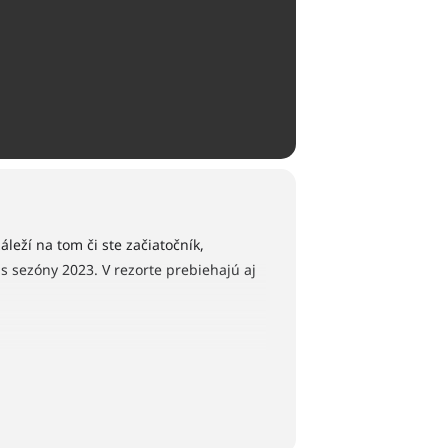
leží na tom či ste začiatočník,
as sezóny 2023. V rezorte prebiehajú aj
rov v druhej skupine.