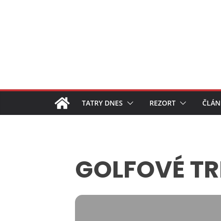
Skip
to
content
TATRY DNES
REZORT
ČLÁN
GOLFOVÉ TR