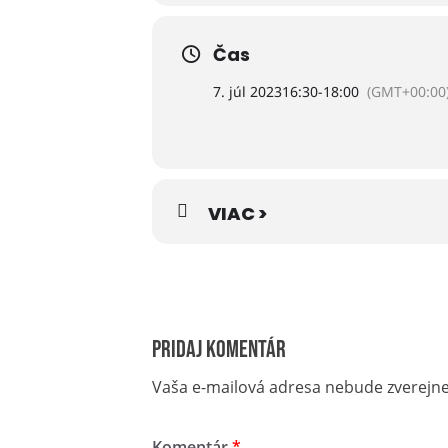
Prosím nahláste sa vopred na golfo
Čas
Viac informácií vám radi poskytnem
7. júl 2023
16:30
-
18:00
(GMT+00:00
VIAC >
Pridaj komentár
Vaša e-mailová adresa nebude zverejn
Komentár
*