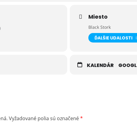
vej recepcii.
Miesto
e 052 4661 806 alebo na golf@golfinter.sk.
Black Stork
)
ĎALŠIE UDALOSTI
KALENDÁR
GOOGL
ená.
Vyžadované polia sú označené
*