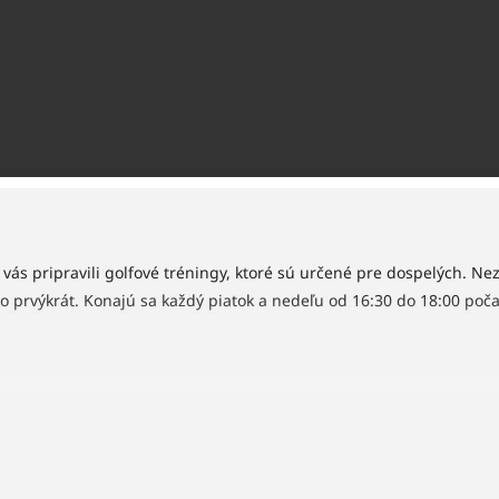
vás pripravili golfové tréningy, ktoré sú určené pre dospelých. Nezá
po prvýkrát. Konajú sa každý piatok a nedeľu od 16:30 do 18:00 poč
18:00 počas sezóny 2023. Súbežne prebiehajú aj tréningy pre junio