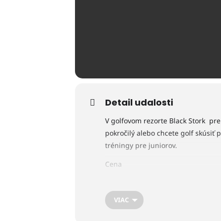
Detail udalosti
V golfovom rezorte Black Stork pre 
pokročilý alebo chcete golf skúsiť 
tréningy pre juniorov.
Cena
Člen LGK dospelý – 10€ / osoba
VIAC
Nečlen dospelý – 15€ / osoba
Každý piatok a nedeľu od 16:30 do 