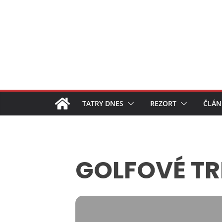
Skip
to
content
TATRY DNES
REZORT
ČLÁN
GOLFOVÉ TR