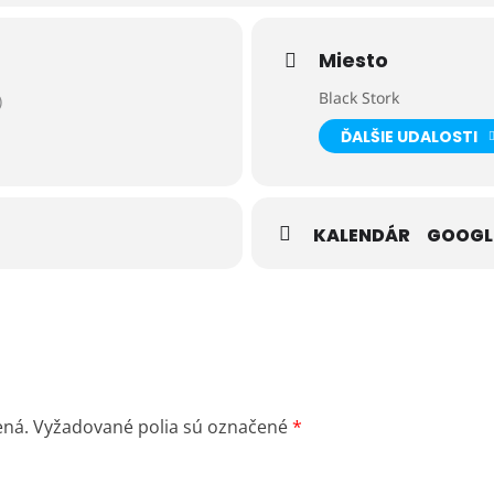
vej recepcii.
Miesto
e 052 4661 806 alebo na golf@golfinter.sk.
Black Stork
)
ĎALŠIE UDALOSTI
KALENDÁR
GOOGL
ená.
Vyžadované polia sú označené
*