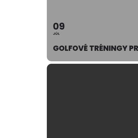
09
JÚL
GOLFOVÉ TRÉNINGY P