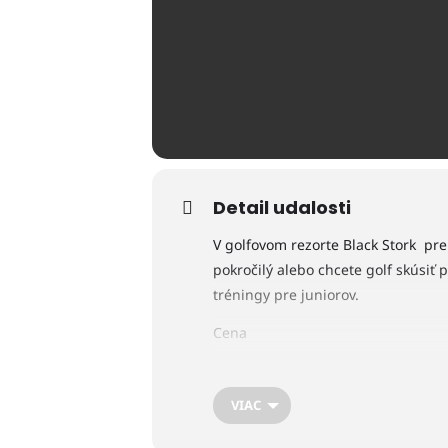
Detail udalosti
V golfovom rezorte Black Stork pre 
pokročilý alebo chcete golf skúsiť 
tréningy pre juniorov.
Cena
Člen LGK dospelý – 10€ / osoba
VIAC
Nečlen dospelý – 15€ / osoba
Každý piatok a nedeľu od 16:30 do 