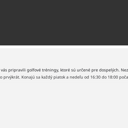
vás pripravili golfové tréningy, ktoré sú určené pre dospelých. Nezá
po prvýkrát. Konajú sa každý piatok a nedeľu od 16:30 do 18:00 poč
18:00 počas sezóny 2023. Súbežne prebiehajú aj tréningy pre junio