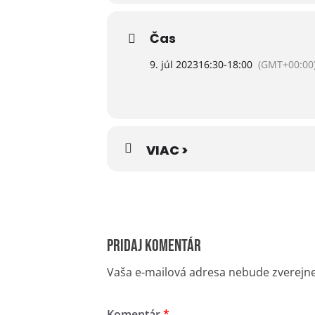
Prosím nahláste sa vopred na golfo
Čas
Viac informácií vám radi poskytnem
9. júl 2023
16:30
-
18:00
(GMT+00:00
VIAC >
Pridaj komentár
Vaša e-mailová adresa nebude zverejn
Komentár
*