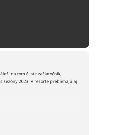
leží na tom či ste začiatočník,
as sezóny 2023. V rezorte prebiehajú aj
rov v druhej skupine.