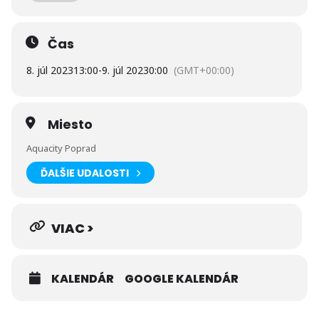
Čas
8. júl 2023
13:00
-
9. júl 2023
0:00
(GMT+00:00)
„Realizované s finančnou podporou Ministerstva
Miesto
dopravy Slovenskej republiky“
Aquacity Poprad
ĎALŠIE UDALOSTI
VIAC >
KALENDÁR
GOOGLE KALENDÁR