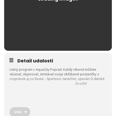
Detail udalosti
Letný program v AquaCity Poprad. Každý víkend môžete
skúmať, objavovať, stretávať svoje obľúbené postavičky z
rozprávok aj zo života – športovci, tanečníci, speváci či detské
divadlá!
VIAC