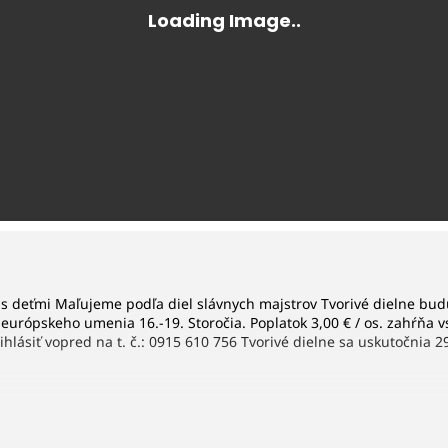
 s deťmi Maľujeme podľa diel slávnych majstrov
Tvorivé dielne bud
 európskeho umenia 16.-19. Storočia.
Poplatok 3,00 € / os. zahŕňa v
hlásiť vopred na t. č.: 0915 610 756
Tvorivé dielne sa uskutočnia 2