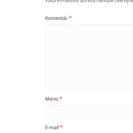
Vaša e-mailová adresa nebude zverejn
Komentár
*
Meno
*
E-mail
*