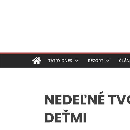
Skip
to
content
TATRY DNES
REZORT
ČLÁN
NEDEĽNÉ TV
DEŤMI