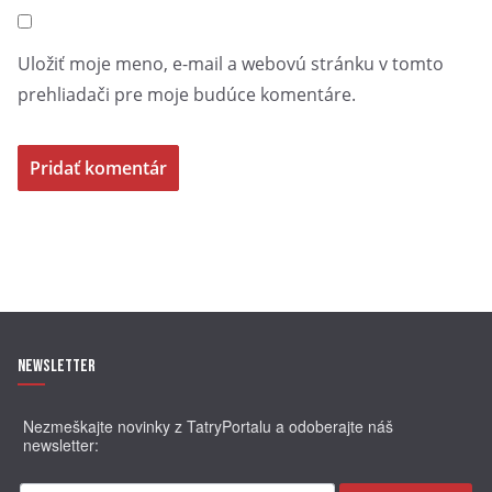
Prehliadky sa uskutočnia v súlade s platnými
protipandemickými opatreniami (R-O-R).
Podujatie realizované s finančnou podporou Ministerstva dopravy a výstavby
Uložiť moje meno, e-mail a webovú stránku v tomto
Slovenskej republiky.
prehliadači pre moje budúce komentáre.
Newsletter
Nezmeškajte novinky z TatryPortalu a odoberajte náš
newsletter: