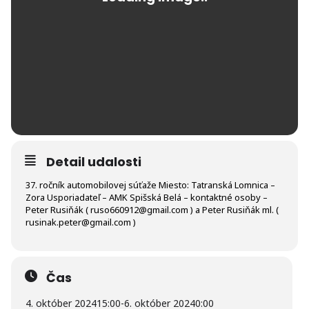
Detail udalosti
37. ročník automobilovej súťaže
Miesto: Tatranská Lomnica –
Zora
Usporiadateľ – AMK Spišská Belá – kontaktné osoby –
Peter Rusiňák ( ruso660912@gmail.com ) a Peter Rusiňák ml. (
rusinak.peter@gmail.com )
Čas
4. október 2024
15:00
-
6. október 2024
0:00