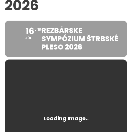
2026
16
REZBÁRSKE
19
SYMPÓZIUM ŠTRBSKÉ
JÚL
PLESO 2026