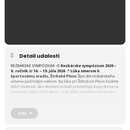
Detail udalosti
REZBÁRSKE SYMPÓZIUM: 🎨
Rezbárske sympózium 2026 –
X. ročník
📅
16. – 19. júla 2026
📍
Lúka smerom k
športovému areálu, Štrbské Pleso
Štyri dni rezbárskeho
umenia pod holým nebom. Na lúke pri Štrbskom Plese budete
môcť sledovať, ako skúsení rezbári premieňajú kusy dreva na
umelecké diela. Vôňa dreva, zvuk dláta a nádherná prírodná
scenéria Tatier – to je jedinečné spojenie tradície a prírody.
Podujatie je voľne prístupné verejnosti.
VIAC