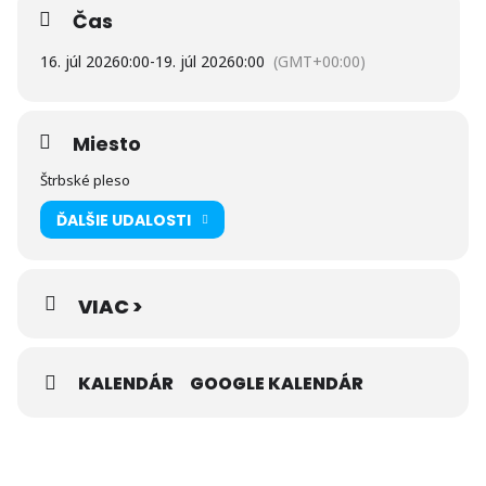
Čas
„Realizované s finančnou podporou Ministerstva
16. júl 2026
0:00
-
19. júl 2026
0:00
(GMT+00:00)
cestovného ruchu a športu Slovenskej republiky“
Miesto
Štrbské pleso
ĎALŠIE UDALOSTI
VIAC >
KALENDÁR
GOOGLE KALENDÁR