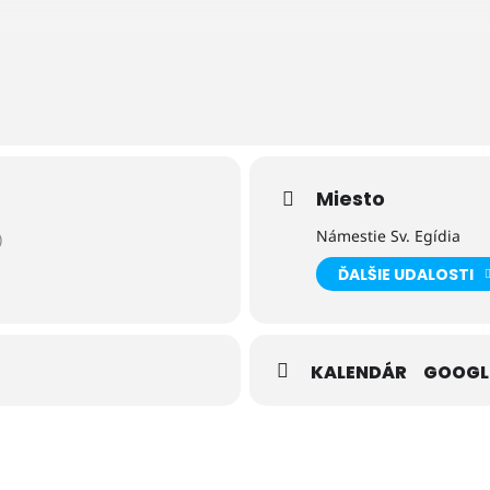
u Ministerstva cestovného ruchu a športu Slovenskej republiky“
Miesto
Námestie Sv. Egídia
)
ĎALŠIE UDALOSTI
KALENDÁR
GOOGL