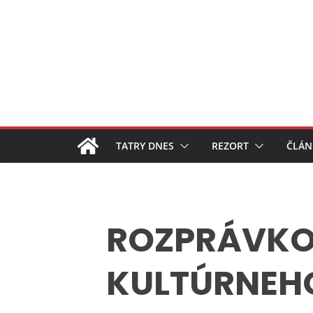
Skip
to
content
TATRY DNES
REZORT
ČLÁN
ROZPRÁVKO
KULTÚRNEHO