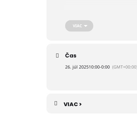
„Realizované s finančnou podporo
VIAC
Čas
26. júl 2025
10:00
-
0:00
(GMT+00:00
VIAC >