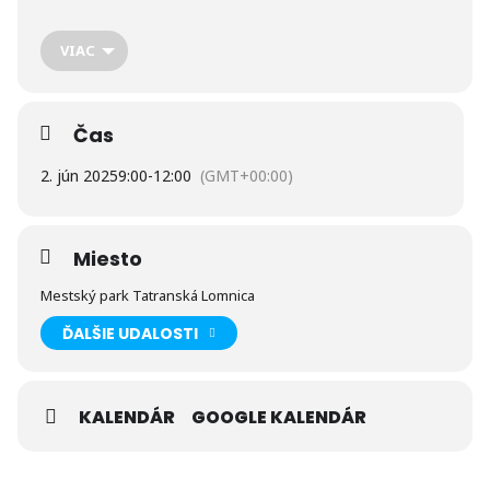
cestovného
ruchu a športu
Slovenskej
VIAC
republiky“
Čas
2. jún 2025
9:00
-
12:00
(GMT+00:00)
Miesto
Mestský park Tatranská Lomnica
ĎALŠIE UDALOSTI
KALENDÁR
GOOGLE KALENDÁR