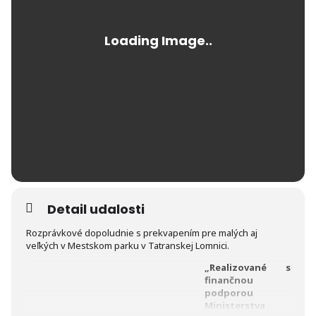
Detail udalosti
Rozprávkové dopoludnie s prekvapením pre malých aj
veľkých v Mestskom parku v Tatranskej Lomnici.
„Realizované s
finančnou
podporou
Ministerstva