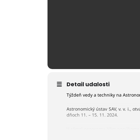
Detail udalosti
Týždeň vedy a techniky na Astronom
Astronomický ústav SAV, v. v. i., o
dňoch 11. – 15. 11. 2024.
V rámci programu Vám ponúkame z
od 15 osôb. Menšie skupiny majú 