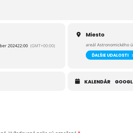
 spoločnosťou pri SAV Vám v dňoch 12. a 15. 11. taktiež radi spr
reáli Astronomického ústavu.
/tinyurl.com/astrotyzden24
Miesto
areál Astronomického úst
ber 2024
22:00
(GMT+00:00)
ĎALŠIE UDALOSTI
KALENDÁR
GOOGL