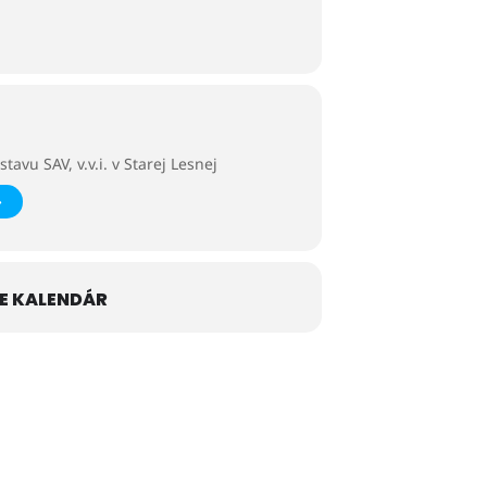
ostredkujeme večerné pozorovanie oblohy
avu SAV, v.v.i. v Starej Lesnej
E KALENDÁR