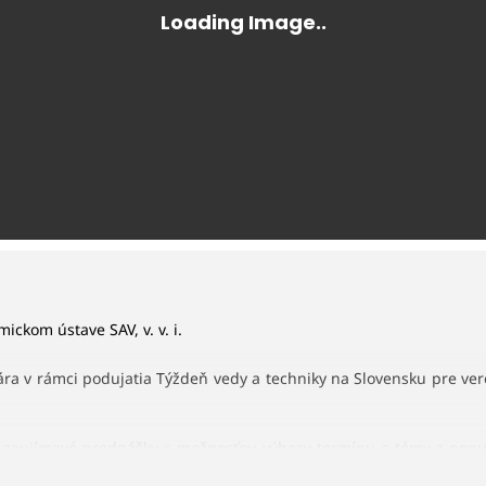
ickom ústave SAV, v. v. i.
tvára v rámci podujatia Týždeň vedy a techniky na Slovensku pre ver
aujímavé prednášky s možnosťou výberu termínu a témy z ponuk
možnosť rezervácie miesta na prednášku z priebežne aktualizovan