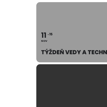
11
15
NOV
TÝŽDEŇ VEDY A TECHN