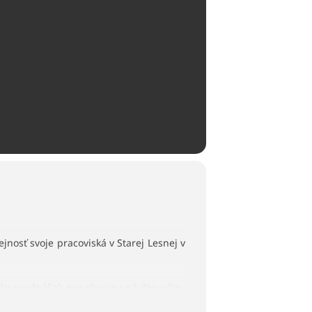
ejnosť svoje pracoviská v Starej Lesnej v
y prednášok pre skupiny návštevníkov
ého programu.