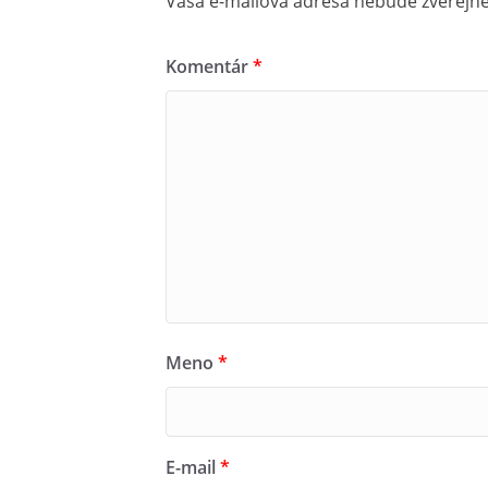
Vaša e-mailová adresa nebude zverejn
Komentár
*
Meno
*
E-mail
*