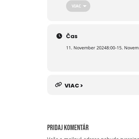
VIAC
Spolu so Slovenskou astronomickou
v profesionálnom observatóriu v a
Viac informácií nájdete na: https:/
Čas
Srdečne Vás pozývame!
11. November 2024
8:00
-
15. Novem
VIAC >
Pridaj komentár