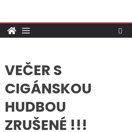
Skip
to
content
VEČER S
CIGÁNSKOU
HUDBOU
ZRUŠENÉ !!!