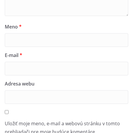
Meno
*
E-mail
*
Adresa webu
Uložiť moje meno, e-mail a webovú stránku v tomto
prehliadači pre moje budúce komentáre.