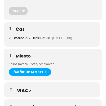
obdivuhodného kontrabasu v podaní vyhľadávanej
cigánskej
kapely!
Či už prichádzate do Tatier zo zahraničia so zámerom
spoznať našu malú-veľkú krajinu plnú dych berúcich
VIAC
panoramatických výhľadov, zurčivých potôčikov a históriou
preplnených miest … alebo ste “Slovák ako repa”, Koliba
Kamzík počas víkendov doslova zahrá na Vašu strunu.
Nechajte sa hýčkať prvotriednym servisom, kvalitnou
Čas
slovenskou gastronómiou spájajúcou naše korene s
modernými chuťami a usmievajte sa do zvukov najznámejších
20. marec 2020
18:00
-
21:00
(GMT+00:00)
slovenských ľudových piesní. Pokiaľ máte “tú svoju obľúbenú”,
naša briliantná kapela Vám ju určite rada zahrá naživo!
Organizátor: Koliba Kamzík,
www.kamzik.sk
Vstup voľný –
každý piatok a sobota.
Miesto
Koliba Kamzík - Starý Smokovec
ĎALŠIE UDALOSTI
VIAC >