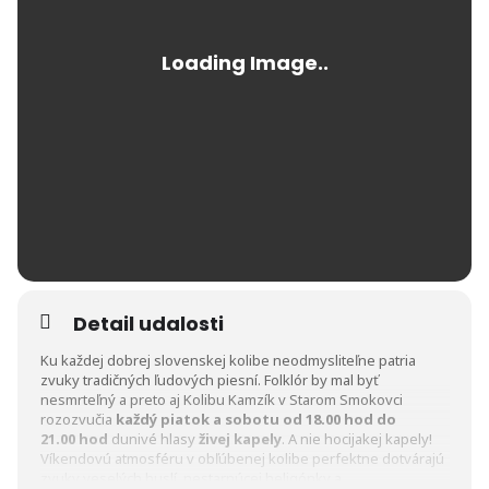
Detail udalosti
Ku každej dobrej slovenskej kolibe neodmysliteľne patria
zvuky tradičných ľudových piesní. Folklór by mal byť
nesmrteľný a preto aj Kolibu Kamzík v Starom Smokovci
rozozvučia
každý piatok a sobotu od 18.00 hod do
21.00
hod
dunivé hlasy
živej kapely
. A nie hocijakej kapely!
Víkendovú atmosféru v obľúbenej kolibe perfektne dotvárajú
zvuky veselých huslí, nestarnúcej heligónky a