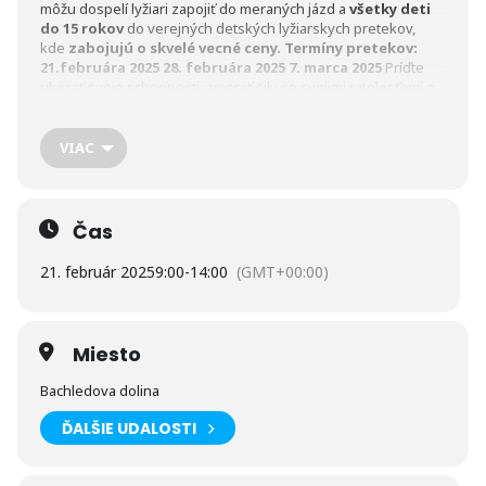
môžu dospelí lyžiari zapojiť do meraných jázd a
všetky deti
do 15 rokov
do verejných detských lyžiarskych pretekov,
kde
zabojujú o skvelé vecné ceny.
Termíny pretekov:
21.februára 2025 28. februára 2025 7. marca 2025
Príďte
ukázať svoje schopnosti, zmerať sily so svojimi ratolesťami a
užiť si atmosféru skutočných pretekov s profesionálnou
časomierou!
Miesto registrácie a pretekov:
Registrácia:
Na mieste, priamo pri bistre LA GAMBA
VIAC
Preteky:
Svah BACHLEDKA II nad hotelom
Kategórie:
Lyžiarske preteky sú organizované pre všetky deti do 15
rokov Dospelý sa môžu zúčastniť meraných jázd bez vecných
cien
Vecné ceny:
Odmeníme najlepších mladých lyžiarov
Čas
každého dňa!
Zažite skvelú športovú atmosféru a
podporte mladých lyžiarov!
Verejné detské lyžiarske
21. február 2025
9:00
-
14:00
(GMT+00:00)
preteky sú ideálnym spôsobom, ako si deti môžu vyskúšať
radosť zo súťaženia, zažiť zábavu na svahu a odniesť si
krásne zážitky.
Miesto
Bachledova dolina
ĎALŠIE UDALOSTI