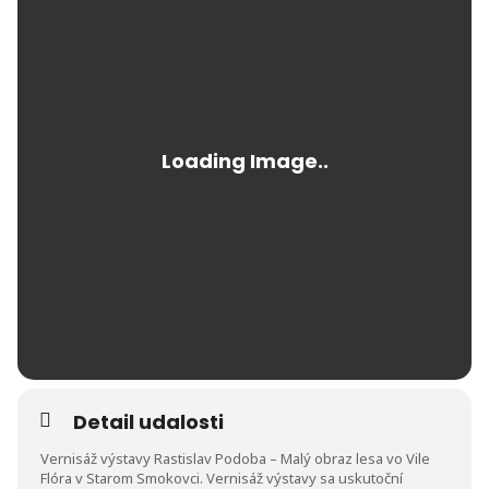
Detail udalosti
Vernisáž výstavy Rastislav Podoba – Malý obraz lesa vo Vile
Flóra v Starom Smokovci. Vernisáž výstavy sa uskutoční