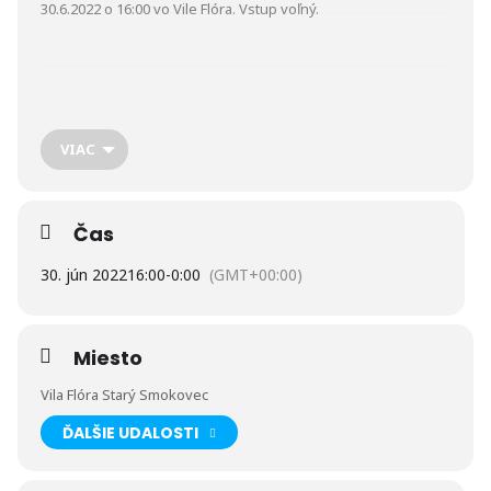
30.6.2022 o 16:00 vo Vile Flóra. Vstup voľný.
VIAC
Čas
Podujatie je realizované s finančnou podporou Ministerstva
30. jún 2022
16:00
-
0:00
(GMT+00:00)
dopravy a výstavby Slovenskej republiky.
Miesto
Vila Flóra Starý Smokovec
ĎALŠIE UDALOSTI