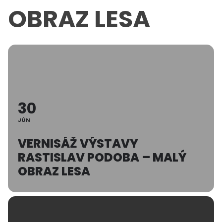
OBRAZ LESA
30
JÚN
VERNISÁŽ VÝSTAVY
RASTISLAV PODOBA – MALÝ
OBRAZ LESA