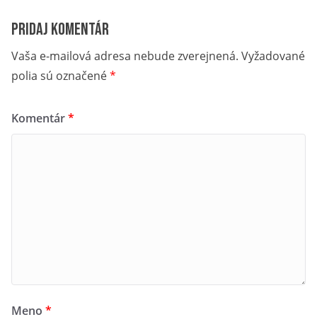
aj vašich blízkych.
Pridaj komentár
Príďte zažiť toto výnimočné podujatie na Hrebienku a staňte
sa súčasťou jeho prvého ročníka!
Vaša e-mailová adresa nebude zverejnená.
Vyžadované
polia sú označené
*
Komentár
*
Meno
*