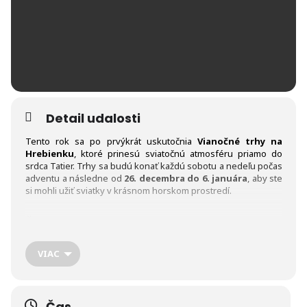
Detail udalosti
Tento rok sa po prvýkrát uskutočnia
Vianočné trhy na
Hrebienku
, ktoré prinesú sviatočnú atmosféru priamo do
srdca Tatier. Trhy sa budú konať každú sobotu a nedeľu počas
adventu a následne od
26. decembra do 6. januára
, aby ste
si mohli užiť sviatky v krásnom horskom prostredí.
Čo vás na trhoch čaká:
VIAC
Darčekové suveníry:
Pripravený je široký výber originálnych
darčekov a suvenírov – od tradičných rukodielnych výrobkov
až po drobnosti s tatranskou tematikou. Nájdete tu niečo pre
každého, či už hľadáte praktické darčeky alebo jedinečné
Čas