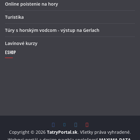
Online poistenie na hory
Turistika
Túry s horským vodcom - výstup na Gerlach
Lavínové kurzy
Eshop
Copyright © 2026
TatryPortal.sk
. Všetky práva vyhradené.
Webový portál a design navrhla spoločnosť
MAXIMA DATA
.