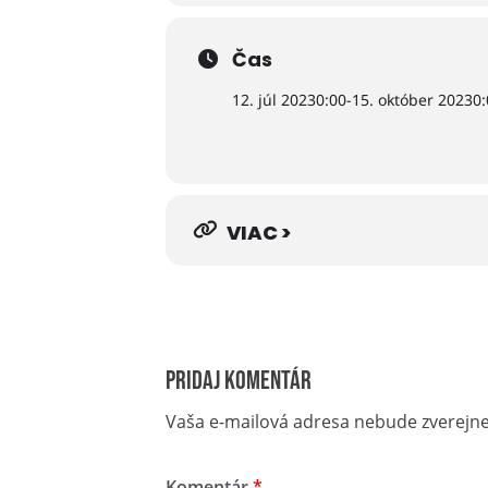
Čas
12. júl 2023
0:00
-
15. október 2023
0:
VIAC >
Pridaj komentár
Vaša e-mailová adresa nebude zverejn
Komentár
*