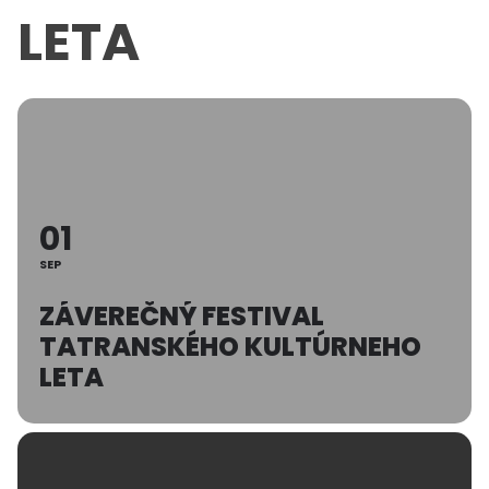
LETA
01
SEP
ZÁVEREČNÝ FESTIVAL
TATRANSKÉHO KULTÚRNEHO
LETA