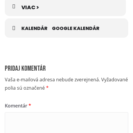
Podujatie je realizované s finančnou podporou Ministerstva
VIAC >
dopravy a výstavby Slovenskej republiky.
KALENDÁR
GOOGLE KALENDÁR
Pridaj komentár
Vaša e-mailová adresa nebude zverejnená.
Vyžadované
polia sú označené
*
Komentár
*