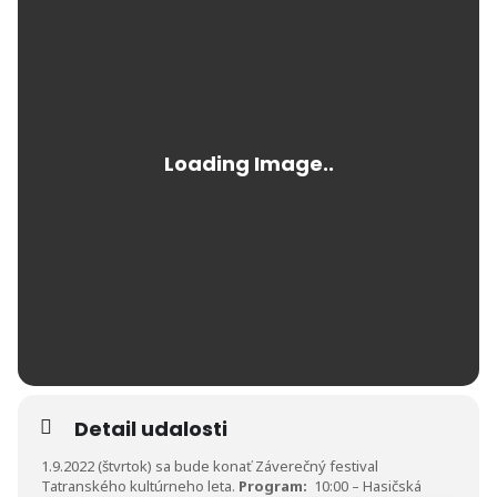
Detail udalosti
1.9.2022 (štvrtok) sa bude konať Záverečný festival
Tatranského kultúrneho leta.
Program:
10:00 – Hasičská