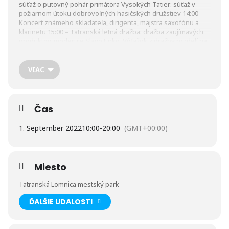
súťaž o putovný pohár primátora Vysokých Tatier: súťaž v
požiarnom útoku dobrovoľných hasičských družstiev 14:00 –
Koncert známeho skladateľa, dirigenta, majstra saxofónu a
klarinetu 15:00 – Tatranská letná dražba: dražba zaujímavých
produktov, moderuje Slavo Jurko. Výťažok z dražby rozdelí na
mieste primátor Ing. Ján Mokoš na charitatívne a dobročinné
účely. 17:00 – Modus Memory: hudobná skupina divákom
priblíži atmosféru 70-tych a hlavne 80-tych rokov
VIAC
prostredníctvom hitov skupiny Modus. Sprievodné atrakcie
Salaš U Franka: predaj ľudovo-umeleckých výrobkov a hračiek,
atrakcie pre deti. Vstup na všetky podujatia
voľný
.
Čas
1. September 2022
10:00
-
20:00
(GMT+00:00)
Miesto
Tatranská Lomnica mestský park
ĎALŠIE UDALOSTI