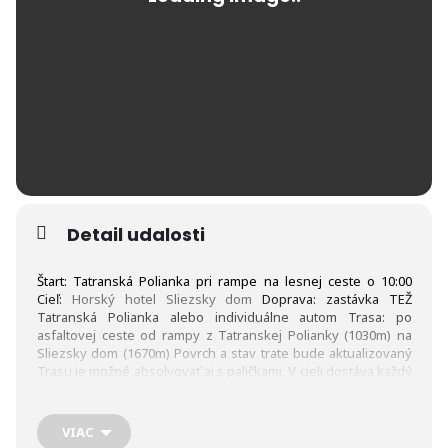
Detail udalosti
Štart: Tatranská Polianka pri rampe na lesnej ceste o 10:00
Cieľ:
Horský hotel Sliezsky dom
Doprava: zastávka TEŽ
Tatranská Polianka alebo individuálne autom Trasa: po
asfaltovej ceste od rampy z Tatranskej Polianky (1030m) na
Sliezsky dom (1670m) Povrch a stav trate bude aktualizovaný
Trasu je možné absolvovať aj s paličkami. V cieli dostáva každý
pretekár účastnícku medailu a malé občerstvenie.
Limit
príchodu pretekárov do cieľa: 11:30 Registrácia:
Pretekári s potvrdenou účasťou na 3. kolo majú automaticky
VIAC
presunuté štartovné na finálové kolo. Registráciu si môžu