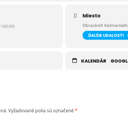
Miesto
Obrazáreň Kežmarskéh
+00:00)
ĎALŠIE UDALOSTI
KALENDÁR
GOOGL
ená.
Vyžadované polia sú označené
*