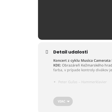
Detail udalosti
Koncert z cyklu Musica Camerata
KDE:
Obrazáreň Kežmarského hra
farba, v prípade kontroly divákov
Peter Guľas – Hammerklavier
Jakub Mitrík – Romantická gitar
VIAC