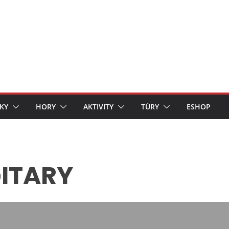
KY
HORY
AKTIVITY
TÚRY
ESHOP
GITARY