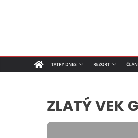
Skip
to
content
TATRY DNES
REZORT
ČLÁN
ZLATÝ VEK 