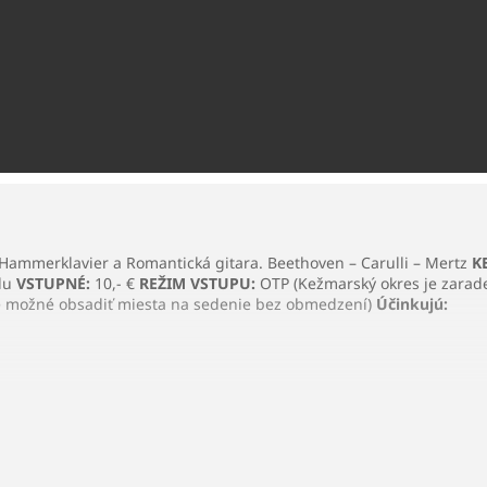
Hammerklavier a Romantická gitara. Beethoven – Carulli – Mertz
K
du
VSTUPNÉ:
10,- €
REŽIM VSTUPU:
OTP (Kežmarský okres je zarade
 je možné obsadiť miesta na sedenie bez obmedzení)
Účinkujú:
a