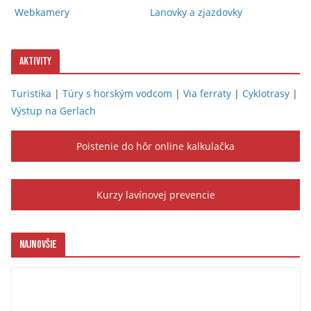
Webkamery
Lanovky a zjazdovky
Aktivity
Turistika
|
Túry s horským vodcom
|
Via ferraty
|
Cyklotrasy
|
Výstup na Gerlach
Poistenie do hôr online kalkulačka
Kurzy lavínovej prevencie
Najnovšie