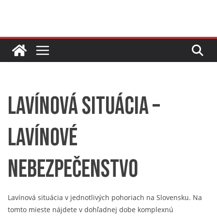
Skip
to
content
Lavínová situácia –
lavínové
nebezpečenstvo
Lavínová situácia v jednotlivých pohoriach na Slovensku. Na
tomto mieste nájdete v dohľadnej dobe komplexnú