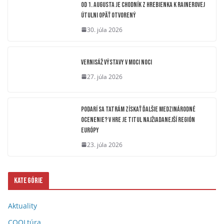
OD 1. AUGUSTA JE CHODNÍK Z HREBIENKA K RAINEROVEJ
ÚTULNI OPÄŤ OTVORENÝ
30. júla 2026
Vernisáž výstavy V moci noci
27. júla 2026
Podarí sa Tatrám získať ďalšie medzinárodné
ocenenie? V hre je titul Najžiadanejší región
Európy
23. júla 2026
Kategórie
Aktuality
COOLtúra