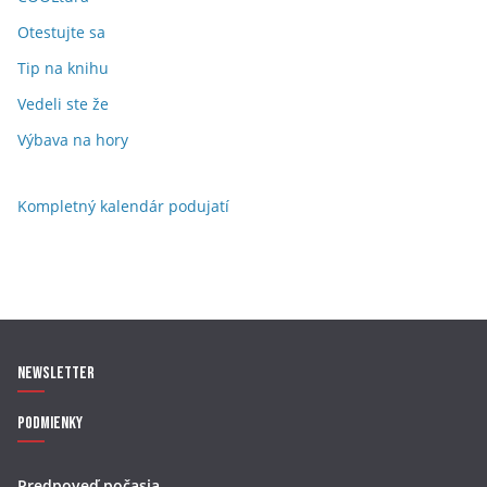
Otestujte sa
Tip na knihu
Vedeli ste že
Výbava na hory
Kompletný kalendár podujatí
Newsletter
Podmienky
Predpoveď počasia