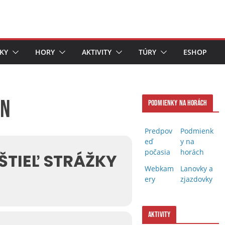
KY
HORY
AKTIVITY
TÚRY
ESHOP
on
Podmienky na horách
Predpov
Podmienk
eď
y na
počasia
horách
ŠTIEĽ STRÁŽKY
Webkam
Lanovky a
ery
zjazdovky
Aktivity