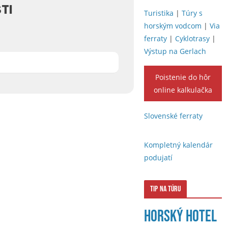
TI
Turistika
|
Túry s
horským vodcom
|
Via
ferraty
|
Cyklotrasy
|
Výstup na Gerlach
Poistenie do hôr
online kalkulačka
Slovenské ferraty
Kompletný kalendár
podujatí
Tip na túru
Horský hotel