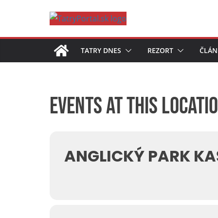
Skip
to
content
TATRY DNES
REZORT
ČLÁN
Events at this locati
ANGLICKÝ PARK KA