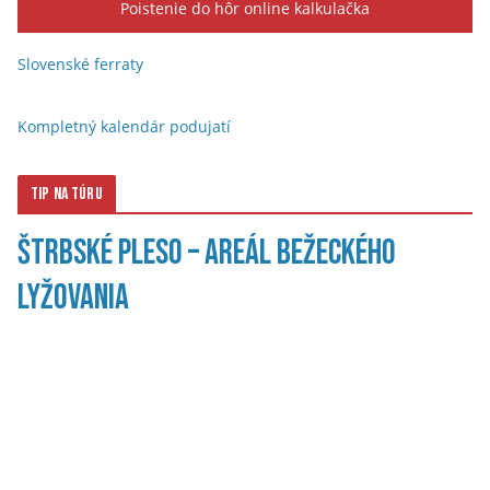
Poistenie do hôr online kalkulačka
Slovenské ferraty
Kompletný kalendár podujatí
Tip na túru
Štrbské Pleso – Areál bežeckého
lyžovania