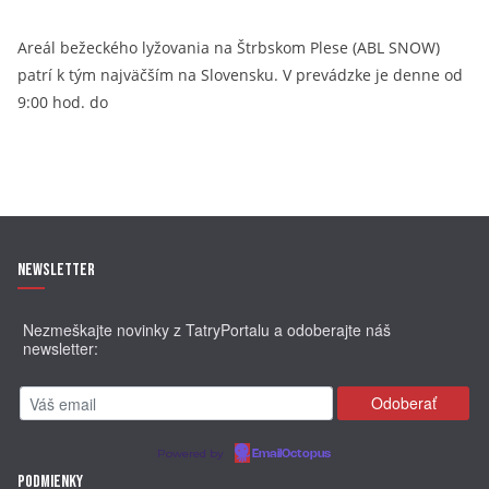
Areál bežeckého lyžovania na Štrbskom Plese (ABL SNOW)
patrí k tým najväčším na Slovensku. V prevádzke je denne od
9:00 hod. do
Newsletter
Nezmeškajte novinky z TatryPortalu a odoberajte náš
newsletter:
Powered by
EmailOctopus
Podmienky