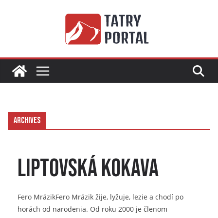
Skip
to
content
Archives
Liptovská Kokava
Fero MrázikFero Mrázik žije, lyžuje, lezie a chodí po
horách od narodenia. Od roku 2000 je členom