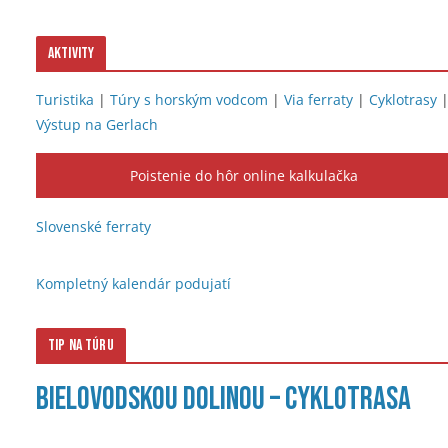
Aktivity
Turistika
|
Túry s horským vodcom
|
Via ferraty
|
Cyklotrasy
Výstup na Gerlach
Poistenie do hôr online kalkulačka
Slovenské ferraty
Kompletný kalendár podujatí
Tip na túru
Bielovodskou dolinou – cyklotrasa