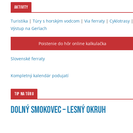
Aktivity
Turistika
|
Túry s horským vodcom
|
Via ferraty
|
Cyklotrasy
Výstup na Gerlach
Poistenie do hôr online kalkulačka
Slovenské ferraty
Kompletný kalendár podujatí
Tip na túru
Dolný Smokovec – lesný okruh