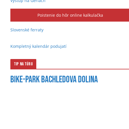
Výstup na Gerlach
Poistenie do hôr online kalkulačka
Slovenské ferraty
Kompletný kalendár podujatí
Tip na túru
Bike-park Bachledova dolina