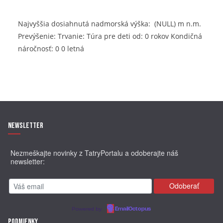
Najvyššia dosiahnutá nadmorská výška: (NULL) m n.m.
Prevýšenie: Trvanie: Túra pre deti od: 0 rokov Kondičná
náročnosť: 0 0 letná
Newsletter
Nezmeškajte novinky z TatryPortalu a odoberajte náš
newsletter:
Powered by
EmailOctopus
Podmienky