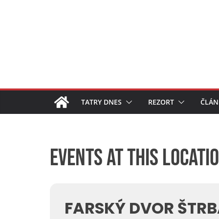
Skip
to
content
TATRY DNES
REZORT
ČLÁN
Events at this locati
FARSKÝ DVOR ŠTR