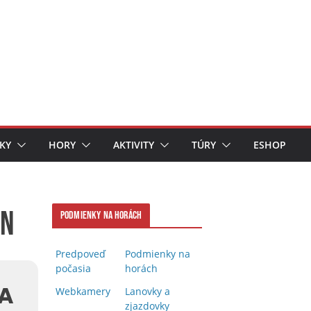
KY
HORY
AKTIVITY
TÚRY
ESHOP
on
Podmienky na horách
Predpoveď
Podmienky na
počasia
horách
BA
Webkamery
Lanovky a
zjazdovky