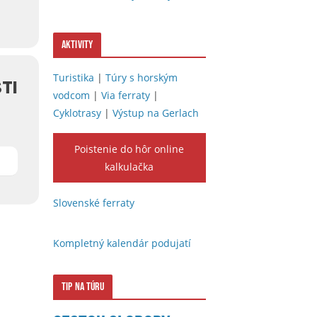
Aktivity
Turistika
|
Túry s horským
TI
vodcom
|
Via ferraty
|
Cyklotrasy
|
Výstup na Gerlach
Poistenie do hôr online
kalkulačka
Slovenské ferraty
Kompletný kalendár podujatí
Tip na túru