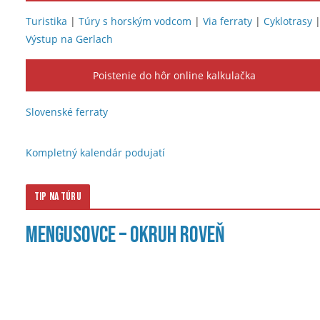
Turistika
|
Túry s horským vodcom
|
Via ferraty
|
Cyklotrasy
Výstup na Gerlach
Poistenie do hôr online kalkulačka
Slovenské ferraty
Kompletný kalendár podujatí
Tip na túru
Mengusovce – okruh Roveň