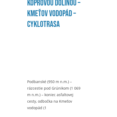
Kôprovou dolinou –
Kmeťov vodopád –
cyklotrasa
Podbanské (950 m n.m.) –
rázcestie pod Grúnikom (1 069
m n.m.) – koniec asfaltovej
cesty, odbočka na Kmeťov
vodopád (1