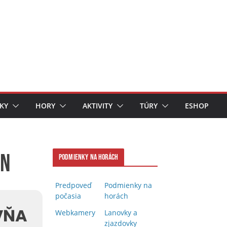
KY
HORY
AKTIVITY
TÚRY
ESHOP
on
Podmienky na horách
Predpoveď
Podmienky na
počasia
horách
VŇA
Webkamery
Lanovky a
zjazdovky