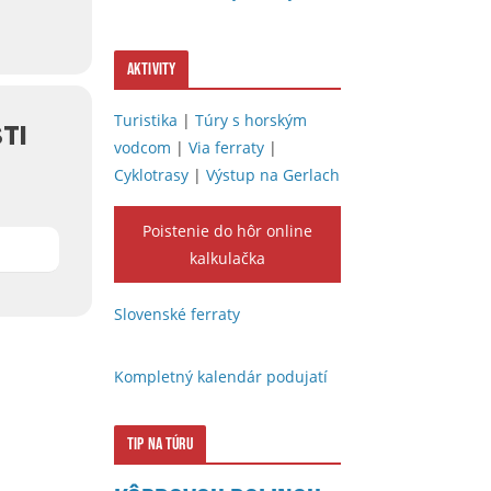
Aktivity
Turistika
|
Túry s horským
TI
vodcom
|
Via ferraty
|
Cyklotrasy
|
Výstup na Gerlach
Poistenie do hôr online
kalkulačka
Slovenské ferraty
Kompletný kalendár podujatí
Tip na túru