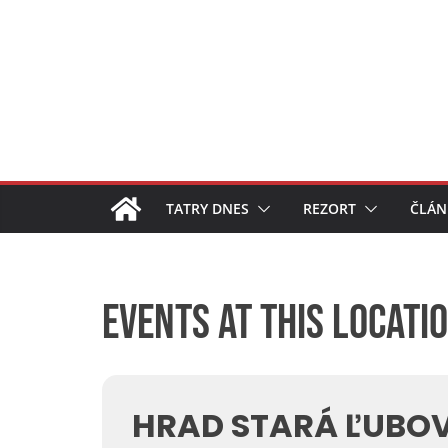
Skip
to
content
TATRY DNES
REZORT
ČLÁN
Events at this locati
HRAD STARÁ ĽUBO