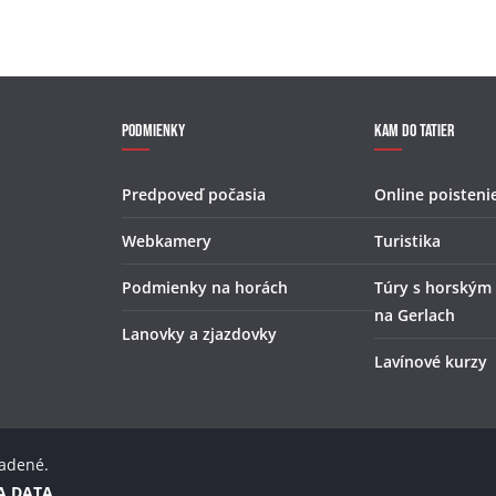
Podmienky
Kam do Tatier
Predpoveď počasia
Online poisteni
Webkamery
Turistika
Podmienky na horách
Túry s horským
na Gerlach
Lanovky a zjazdovky
Lavínové kurzy
radené.
A DATA
.