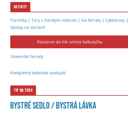
Aktivity
Turistika
|
Túry s horským vodcom
|
Via ferraty
|
Cyklotrasy
Výstup na Gerlach
Poistenie do hôr online kalkulačka
Slovenské ferraty
Kompletný kalendár podujatí
Tip na túru
Bystré sedlo / Bystrá lávka