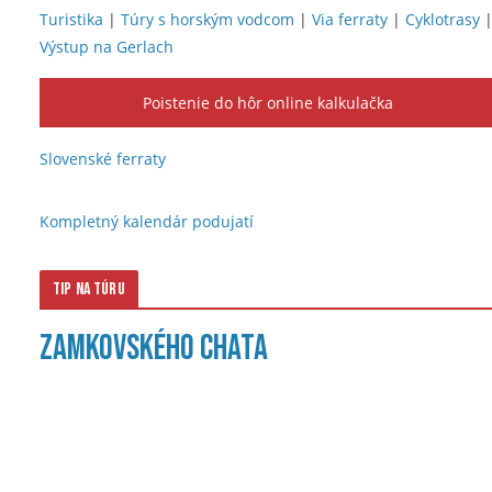
Turistika
|
Túry s horským vodcom
|
Via ferraty
|
Cyklotrasy
Výstup na Gerlach
Poistenie do hôr online kalkulačka
Slovenské ferraty
Kompletný kalendár podujatí
Tip na túru
Zamkovského chata