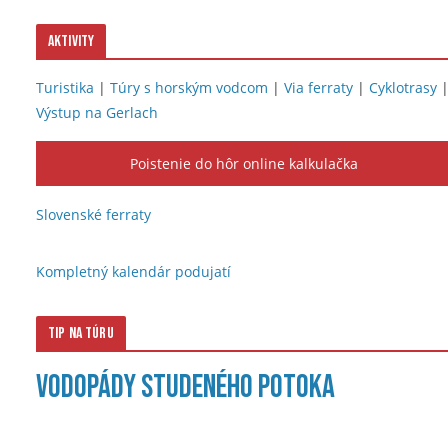
Aktivity
Turistika
|
Túry s horským vodcom
|
Via ferraty
|
Cyklotrasy
Výstup na Gerlach
Poistenie do hôr online kalkulačka
Slovenské ferraty
Kompletný kalendár podujatí
Tip na túru
Vodopády Studeného potoka