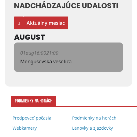
NADCHÁDZAJÚCE UDALOSTI
Aktuálny mesiac
AUGUST
01
aug
16:00
21:00
Mengusovská veselica
Podmienky na horách
Predpoveď počasia
Podmienky na horách
Webkamery
Lanovky a zjazdovky