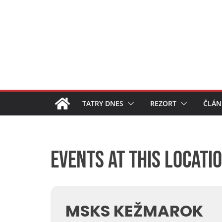
Skip
to
content
TATRY DNES
REZORT
ČLÁN
Events at this locati
MSKS KEŽMAROK