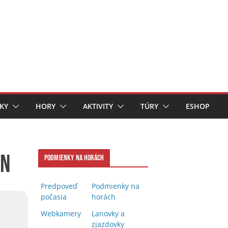
KY
HORY
AKTIVITY
TÚRY
ESHOP
on
Podmienky na horách
Predpoveď
Podmienky na
počasia
horách
Webkamery
Lanovky a
zjazdovky