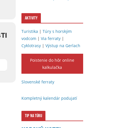
Aktivity
Turistika
|
Túry s horským
TI
vodcom
|
Via ferraty
|
Cyklotrasy
|
Výstup na Gerlach
Poistenie do hôr online
kalkulačka
Slovenské ferraty
Kompletný kalendár podujatí
Tip na túru