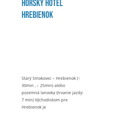
Horský hotel
Hrebienok
Starý Smokovec – Hrebienok (↑
30min , ↓ 25min) alebo
pozemná lanovka (trvanie jazdy:
7 min) Východiskom pre
Hrebienok je