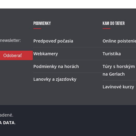
Podmienky
Kam do Tatier
newsletter:
Predpoveď počasia
Online poisteni
Webkamery
Turistika
Podmienky na horách
Túry s horským
na Gerlach
Lanovky a zjazdovky
Lavínové kurzy
radené.
A DATA
.