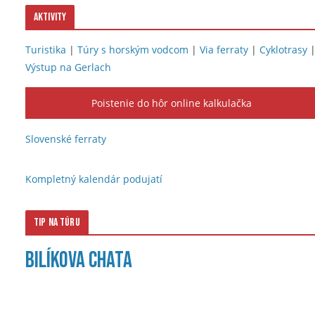
Aktivity
Turistika
|
Túry s horským vodcom
|
Via ferraty
|
Cyklotrasy
Výstup na Gerlach
Poistenie do hôr online kalkulačka
Slovenské ferraty
Kompletný kalendár podujatí
Tip na túru
Bilíkova chata