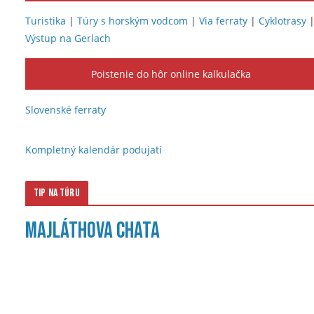
Turistika
|
Túry s horským vodcom
|
Via ferraty
|
Cyklotrasy
Výstup na Gerlach
Poistenie do hôr online kalkulačka
Slovenské ferraty
Kompletný kalendár podujatí
Tip na túru
Majláthova chata