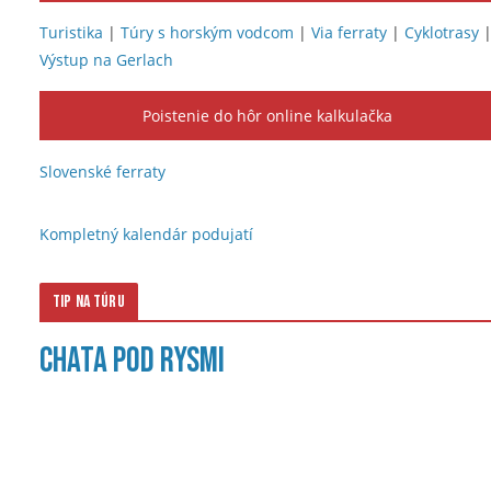
Turistika
|
Túry s horským vodcom
|
Via ferraty
|
Cyklotrasy
Výstup na Gerlach
Poistenie do hôr online kalkulačka
Slovenské ferraty
Kompletný kalendár podujatí
Tip na túru
Chata pod Rysmi