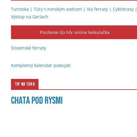
Turistika
|
Túry s horským vodcom
|
Via ferraty
|
Cyklotrasy
Výstup na Gerlach
Poistenie do hôr online kalkulačka
Slovenské ferraty
Kompletný kalendár podujatí
Tip na túru
Chata pod Rysmi