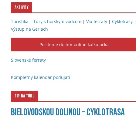
Aktivity
Turistika
|
Túry s horským vodcom
|
Via ferraty
|
Cyklotrasy
Výstup na Gerlach
Poistenie do hôr online kalkulačka
Slovenské ferraty
Kompletný kalendár podujatí
Tip na túru
Bielovodskou dolinou – cyklotrasa