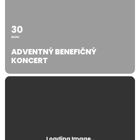
30
NOV
ADVENTNÝ BENEFIČNÝ
KONCERT