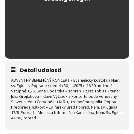
Detail udalosti
ADVENTNÝ BENEFIČNÝ KONCERT / Evanjelický kostol na Nám.
sv. Egídia v Poprade / nedeľa 30,11.2025 o 16:30 hodine /
Vstupné: 8,- € Soňa Godárska – soprán Titusz Tóbisz – tenor
Júlia Grejtáková – klavír Výťažok z koncertu bude venovaný
Slovenskému Červenému Krížu, územnému spolku Poprad.
Predpredaj lístkov: – Ev. farský úrad Poprad, Nám. sv. Egídia
17/8, Poprad – Mestská Informačná Kancelária, Nám. Sv. Egídia
43/86, Poprad