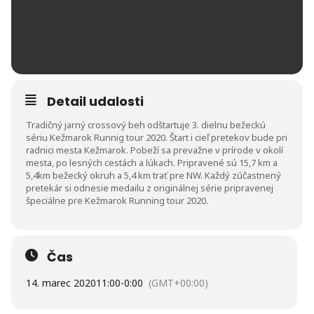
Detail udalosti
Tradičný jarný crossový beh odštartuje 3. dielnu bežeckú
sériu Kežmarok Runnig tour 2020. Štart i cieľ pretekov bude pri
radnici mesta Kežmarok. Pobeží sa prevažne v prírode v okolí
mesta, po lesných cestách a lúkach. Pripravené sú 15,7 km a
5,4km bežecký okruh a 5,4 km trať pre NW. Každý zúčastnený
pretekár si odnesie medailu z originálnej série pripravenej
špeciálne pre Kežmarok Running tour 2020.
Čas
14. marec 2020
11:00
-
0:00
(GMT+00:00)