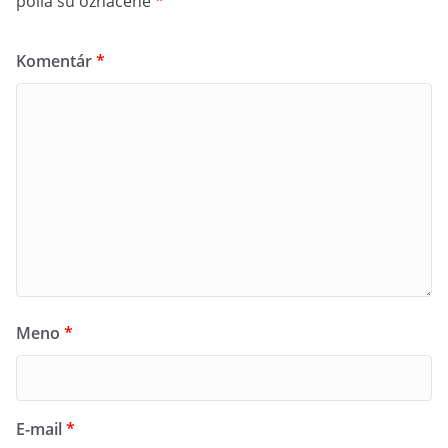
polia sú označené
*
Komentár
*
Meno
*
E-mail
*