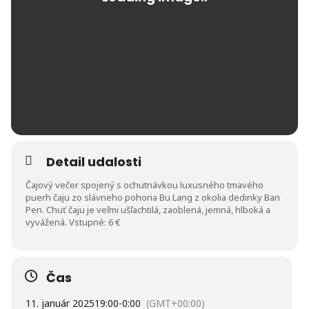
Detail udalosti
Čajový večer spojený s ochutnávkou luxusného tmavého
puerh čaju zo slávneho pohoria Bu Lang z okolia dedinky Ban
Pen. Chuť čaju je veľmi ušľachtilá, zaoblená, jemná, hlboká a
vyvážená. Vstupné: 6 €
Čas
11. január 2025
19:00
-
0:00
(GMT+00:00)