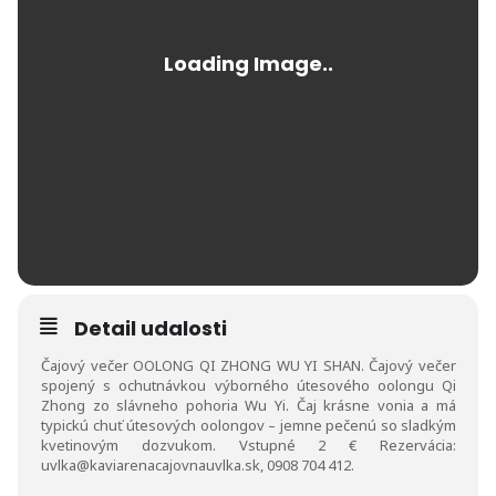
Detail udalosti
Čajový večer OOLONG QI ZHONG WU YI SHAN. Čajový večer
spojený s ochutnávkou výborného útesového oolongu Qi
Zhong zo slávneho pohoria Wu Yi. Čaj krásne vonia a má
typickú chuť útesových oolongov – jemne pečenú so sladkým
kvetinovým dozvukom. Vstupné 2 €
Rezervácia:
uvlka@kaviarenacajovnauvlka.sk, 0908 704 412.