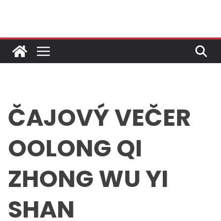
Skip
to
content
ČAJOVÝ VEČER
OOLONG QI
ZHONG WU YI
SHAN