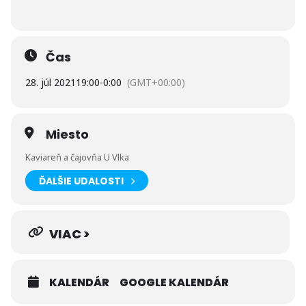
Čas
28. júl 2021
19:00
-
0:00
(GMT+00:00)
Miesto
Kaviareň a čajovňa U Vlka
ĎALŠIE UDALOSTI
VIAC >
KALENDÁR
GOOGLE KALENDÁR