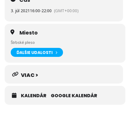
lásky či Areálu bežeckého lyžovania Snow.
3. júl 2021
16:00
-
22:00
(GMT+00:00)
REGISTRÁCIA
TU!
Miesto
Štrbské pleso
ĎALŠIE UDALOSTI
VIAC >
KALENDÁR
GOOGLE KALENDÁR