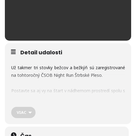
Detail udalosti
Už takmer tri stovky bežcov a bežkýň sú zaregistrované
na tohtoročný ČSOB Night Run Štrbské Pleso.
Postavte sa aj vy na štart v nádhernom prostredí spolu s
nimi a ROZBEHNI SA DO LETA V TATRÁCH už 03.07.2021.
VIAC
Okrem skvelej atmosféry, medailí pre každého účastníka
a občerstvenia po dobehu do cieľa ťa čaká bežecká
prehliadka Malého a Veľkého Štrbského Plesa, Jazierok
Čas