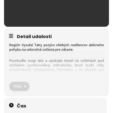
Detail udalosti
Región Vysoké Tatry pozýva všetkých nadšencov aktívneho
pohybu na celoročné cvičenia pre zdravie.
Povzbuďte svoje telo a upokojte myseľ na cvičeniach pod
dohľadom profesionálnej inštruktorky, ktoré budú vždy
prispôsobené schopnostiam účastníkov a sú vhodné pre
všetky vekové kategórie.
Cvičenia sa uskutočnia každý pondelok o 16:00 až do konca
VIAC
roka 2024.
Podložky na cvičenia sú k dispozícií bezplatne a odporúča sa
Čas
pohodlné oblečenie.