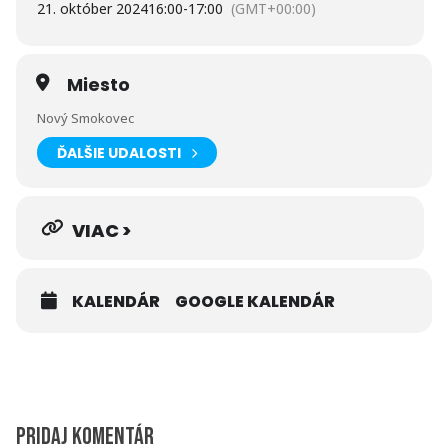
21. október 2024
16:00
-
17:00
(GMT+00:00)
Adresa: Hotel Villa Siesta, Nový Smokovec 88, 062 01 Vysoké
Tatry
Vstup: zadarmo
Miesto
Nový Smokovec
Kontakt: 052/442 34 40
ĎALŠIE UDALOSTI
VIAC >
KALENDÁR
GOOGLE KALENDÁR
Pridaj komentár
„Realizované s finančnou podporou Ministerstva